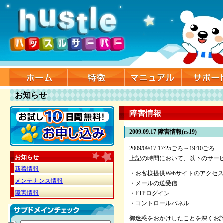
お知らせ
障害情報
2009.09.17
障害情報(rs19)
2009/09/17 17:25ごろ～19:10ごろ
お知らせ
上記の時間において、以下のサー
新着情報
・お客様提供Webサイトのアクセ
メンテナンス情報
・メールの送受信
障害情報
・FTPログイン
・コントロールパネル
御迷惑をおかけしたことを深くお