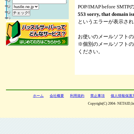
.
POP/IMAP before 
553 sorry, that domain isn
というエラーが表示され
お使いのメールソフトの
※個別のメールソフトの
ください。
ホーム
会社概要
利用規約
禁止事項
個人情報保護
Copyright(C) 2004- NETAID,Inc 