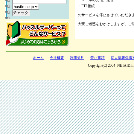
・メールの受信、送信
.
・FTP接続
のサービスを停止させていただきます。
大変ご迷惑をおかけしますが、ご
ホーム
会社概要
利用規約
禁止事項
個人情報保護
Copyright(C) 2004- NETAID,Inc 