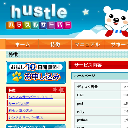
特徴
サービス内容
ホームページ
ディスク容量
メ
特徴
CGI
S
ハッスルサーバーってなに？
perl
5
サービス内容
料金／決済方法
ruby
ご
レンタルサーバー環境
python
ご