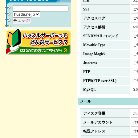
PHP
5
.
SSI
ご
アクセスログ
ご
アクセス解析
w
SENDMAILコマンド
ご
Movable Type
ご
Image Magick
ご
.htaccess
ご
FTP
ご
FTPS(FTP over SSL)
ご
MySQL
5
メール
ディスク容量
ホ
メールアカウント
作
転送アドレス
作