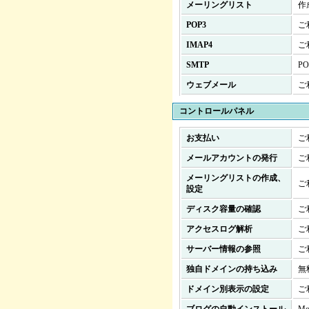
メーリングリスト
作
POP3
ご
IMAP4
ご
SMTP
PO
ウェブメール
ご
コントロールパネル
お支払い
ご
メールアカウントの発行
ご
メーリングリストの作成、
ご
設定
ディスク容量の確認
ご
アクセスログ解析
ご
サーバー情報の参照
ご
独自ドメインの持ち込み
無
ドメイン別表示の設定
ご