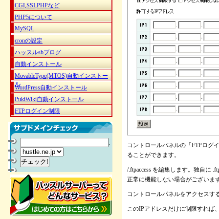
CGI,SSI,PHPなど
PHP5について
MySQL
cronの設定
ハッスルsbブログ
自動インストール
MovableType(MTOS)自動インストー
ル
WordPress自動インストール
PukiWiki自動インストール
FTPログイン制限
.
コントロールパネルの「FTPログ
ることができます。
/.ftpaccess を編集します。独自
正常に機能しない場合がございま
コントロールパネルをアクセスする
このIPアドレスだけに制限すれば