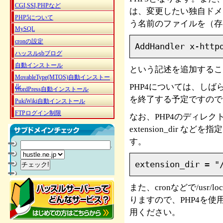
CGI,SSI,PHPなど
は、変更したい独自ドメイ
PHP5について
う名前のファイルを（存
MySQL
cronの設定
AddHandler x-http
ハッスルsbブログ
自動インストール
という記述を追加するこ
MovableType(MTOS)自動インストー
ル
PHP4については、し
WordPress自動インストール
を終了する予定ですので
PukiWiki自動インストール
FTPログイン制限
なお、PHP4のディレクト
extension_dir 
す。
.
extension_dir = "
また、cronなどで/usr/l
りますので、PHP4を使用したい
用ください。