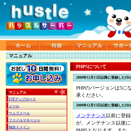
マニュアル
PHP5について
2008年12月15日以降に登録したI
PHPのバージョンは5に
マニュアル
承ください。
FTPアップロード
2008年12月15日以前に登録したI
メール
ウェブメール
メンテナンス
以前に登録
ファイルマネージャ
が、メンテナンス以後に
独自ドメイン
PHP5となります。また